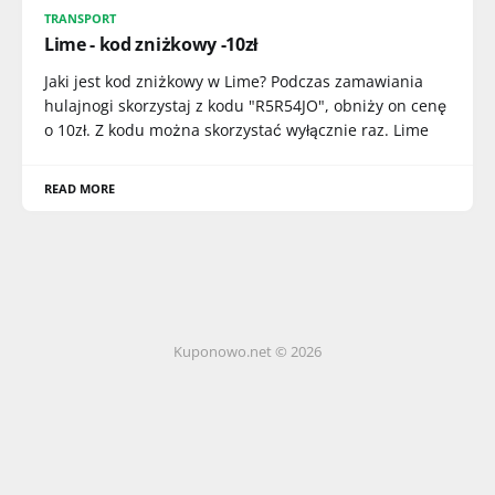
TRANSPORT
Lime - kod zniżkowy -10zł
Jaki jest kod zniżkowy w Lime? Podczas zamawiania
hulajnogi skorzystaj z kodu "R5R54JO", obniży on cenę
o 10zł. Z kodu można skorzystać wyłącznie raz. Lime
READ MORE
Kuponowo.net © 2026