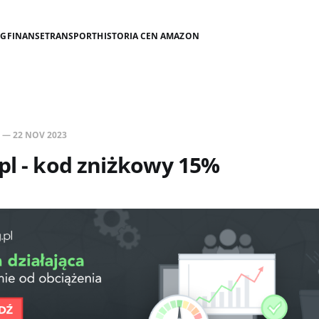
NG
FINANSE
TRANSPORT
HISTORIA CEN AMAZON
—
22 NOV 2023
pl - kod zniżkowy 15%